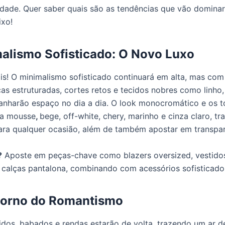
lidade. Quer saber quais são as tendências que vão domina
ixo!
malismo Sofisticado: O Novo Luxo
s! O minimalismo sofisticado continuará em alta, mas co
ças estruturadas, cortes retos e tecidos nobres como linho,
nharão espaço no dia a dia. O look monocromático e os t
a mousse
,
bege, off-white, chery, marinho e cinza claro, t
ara qualquer ocasião, além de também apostar em transpar
?
Aposte em peças-chave como blazers oversized, vestido
 e calças pantalona, combinando com acessórios sofisticado
torno do Romantismo
uidos, babados e rendas estarão de volta, trazendo um ar d