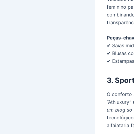
feminino pa
combinando 
transparênc
Peças-chav
✔ Saias mid
✔ Blusas c
✔ Estampas 
3. Spor
O conforto 
“Athluxury”
um blog só 
tecnológico
alfaiataria 