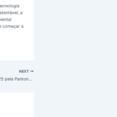
tecnologia
tentável, a
iental
de começar a
NEXT
A Cor do Ano 2025 pela Pantone: Mocha Mousse