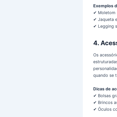
Exemplos d
✔ Moletom o
✔ Jaqueta e
✔ Legging s
4. Aces
Os acessóri
estruturadas
personalida
quando se t
Dicas de a
✔ Bolsas gr
✔ Brincos a
✔ Óculos c