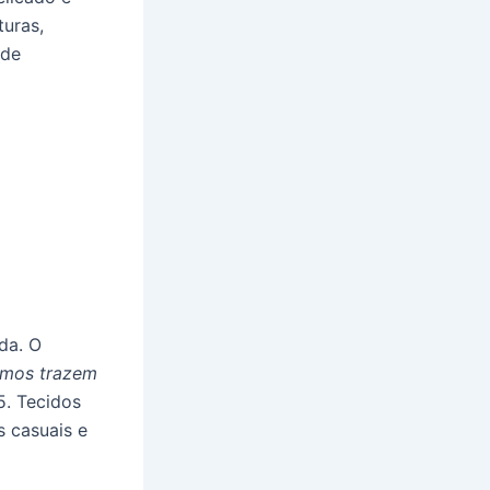
turas,
 de
da. O
emos trazem
5. Tecidos
s casuais e