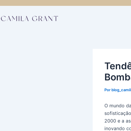
Ir
Post
para
navigation
o
conteúdo
Tendê
Bomba
Por
blog_cami
O mundo da
sofisticaçã
2000 e a as
inovando co