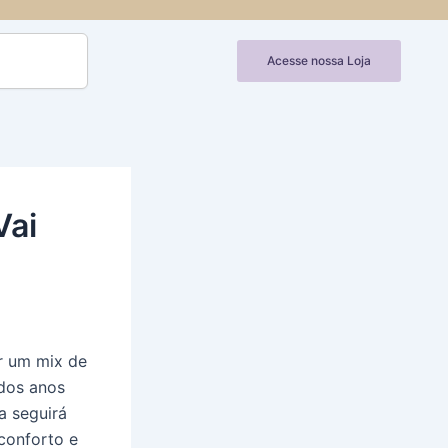
Acesse nossa Loja
Vai
r um mix de
 dos anos
a seguirá
conforto e