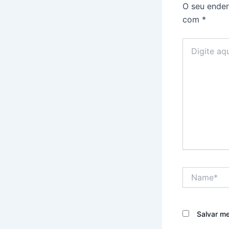
O seu ender
com
*
Digite
aqui...
Name*
Salvar m