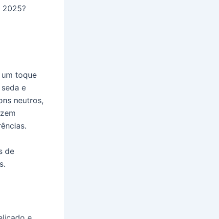
r 2025?
m um toque
 seda e
ons neutros,
razem
ências.
s de
s.
elicado e