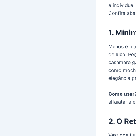
a individua
Confira aba
1. Mini
Menos é mai
de luxo. Pe
cashmere ga
como moch
elegância p
Como usar
alfaiataria
2. O Re
Vestidos fl